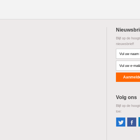
Nieuwsbri
Blijf op de hoog
nieuwsbrief!
Volg ons
Blijf op de hoog
toe: