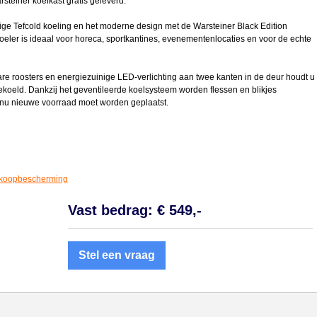
steiner koelkast gratis geleverd.
ige Tefcold koeling en het moderne design met de Warsteiner Black Edition
eler is ideaal voor horeca, sportkantines, evenementenlocaties en voor de echte
bare roosters en energiezuinige LED-verlichting aan twee kanten in de deur houdt u
 gekoeld. Dankzij het geventileerde koelsysteem worden flessen en blikjes
inu nieuwe voorraad moet worden geplaatst.
koopbescherming
Vast bedrag: € 549,-
Stel een vraag