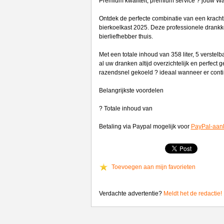
Premium kwaliteit, premium service ? jouw War
Ontdek de perfecte combinatie van een kracht
bierkoelkast 2025. Deze professionele drankko
bierliefhebber thuis.
Met een totale inhoud van 358 liter, 5 verstel
al uw dranken altijd overzichtelijk en perfect
razendsnel gekoeld ? ideaal wanneer er cont
Belangrijkste voordelen
? Totale inhoud van
Betaling via Paypal mogelijk voor
PayPal-aan
Toevoegen aan mijn favorieten
Verdachte advertentie?
Meldt het de redactie!