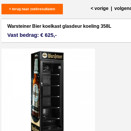
< vorige
|
volgen
< terug naar zoekresultaten
Warsteiner Bier koelkast glasdeur koeling 358L
Vast bedrag: € 625,-