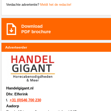
Verdachte advertentie?
Meldt het de redactie!
Download
PDF brochure
Adverteerder
Handelgigant.nl
Dhr. Elferink
+31 (0)546 700 230
Aadorp