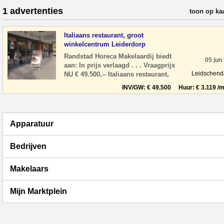
1 advertenties
verfijn resul
toon op ka
Italiaans restaurant, groot
winkelcentrum Leiderdorp
Randstad Horeca Makelaardij biedt
05 jun
aan: In prijs verlaagd . . . Vraagprijs
Leidschen
NU € 49.500,-- Italiaans restaurant,
gelegen in een groot winkelcentrum
INV/GW: € 49.500 Huur: € 3.119 /m
Wink
Apparatuur
Bedrijven
Makelaars
Mijn Marktplein