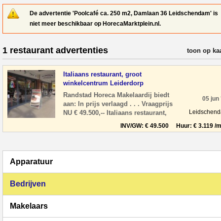
De advertentie 'Poolcafé ca. 250 m2, Damlaan 36 Leidschendam' is
niet meer beschikbaar op HorecaMarktplein.nl.
1 restaurant advertenties
verfijn resul
toon op ka
Italiaans restaurant, groot
winkelcentrum Leiderdorp
Randstad Horeca Makelaardij biedt
05 jun
aan: In prijs verlaagd . . . Vraagprijs
Leidschen
NU € 49.500,-- Italiaans restaurant,
gelegen in een groot winkelcentrum
INV/GW: € 49.500 Huur: € 3.119 /m
Wink
Apparatuur
Bedrijven
Makelaars