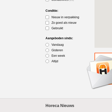
Conditie:
Nieuw in verpakking
Zo goed als nieuw
Gebruikt
Aangeboden sinds:
Vandaag
Gisteren
Een week
Altijd
Horeca Nieuws