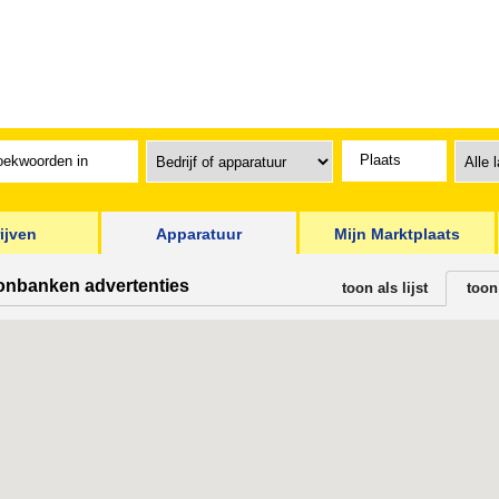
ijven
Apparatuur
Mijn Marktplaats
oonbanken advertenties
toon als lijst
toon