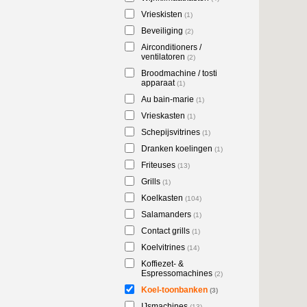
Vrieskisten
(1)
Beveiliging
(2)
Airconditioners /
ventilatoren
(2)
Broodmachine / tosti
apparaat
(1)
Au bain-marie
(1)
Vrieskasten
(1)
Schepijsvitrines
(1)
Dranken koelingen
(1)
Friteuses
(13)
Grills
(1)
Koelkasten
(104)
Salamanders
(1)
Contact grills
(1)
Koelvitrines
(14)
Koffiezet- &
Espressomachines
(2)
Koel-toonbanken
(3)
IJsmachines
(13)