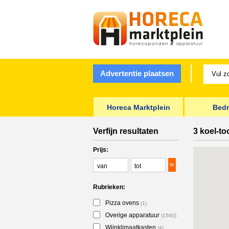
Advertentie plaatsen
Horeca Marktplein
Bedr
Verfijn resultaten
3 koel-t
Prijs:
Rubrieken:
Pizza ovens
(1)
Overige apparatuur
(1560)
Wijnklimaatkasten
(4)