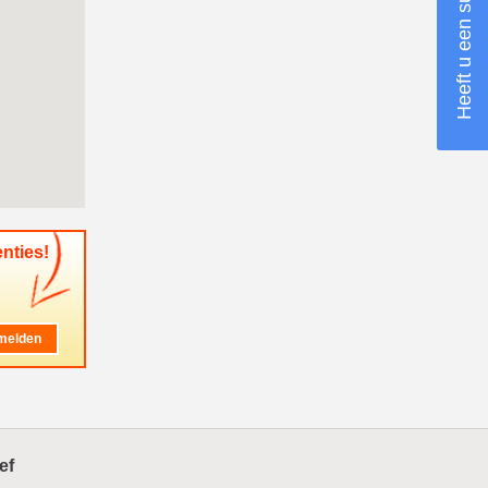
Heeft u een suggestie?
nties!
ef