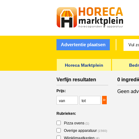
Advertentie plaatsen
Horeca Marktplein
Bedr
Verfijn resultaten
0 ingred
Prijs:
Geen adve
Rubrieken:
Pizza ovens
(1)
Overige apparatuur
(1560)
Wijnklimaatkasten
(4)