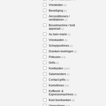
Vrieskisten
(1)
Beveiliging
(2)
Airconditioners /
ventilatoren
(2)
Broodmachine / tosti
apparaat
(1)
Au bain-marie
(1)
Vrieskasten
(1)
Schepijsvitrines
(1)
Dranken koelingen
(1)
Friteuses
(13)
Grills
(1)
Koelkasten
(104)
Salamanders
(1)
Contact grills
(1)
Koelvitrines
(14)
Koffiezet- &
Espressomachines
(2)
Koel-toonbanken
(3)
IJsmachines
(13)