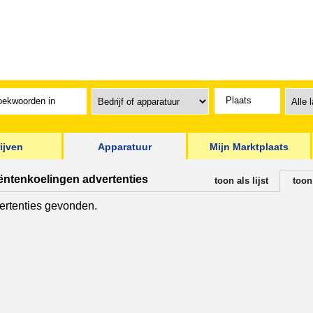
ijven
Apparatuur
Mijn Marktplaats
iëntenkoelingen advertenties
toon als lijst
toon
rtenties gevonden.