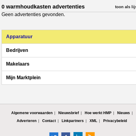
0 warmhoudkasten advertenties
verfijn resul
toon als lij
Geen advertenties gevonden.
Apparatuur
Bedrijven
Makelaars
Mijn Marktplein
Algemene voorwaarden
Nieuwsbrief
Hoe werkt HMP
Nieuws
Adverteren
Contact
Linkpartners
XML
Privacybeleid