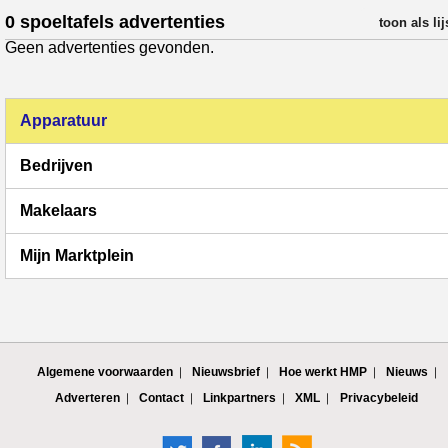
0 spoeltafels advertenties
verfijn resul
toon als lij
Geen advertenties gevonden.
Apparatuur
Bedrijven
Makelaars
Mijn Marktplein
Algemene voorwaarden
Nieuwsbrief
Hoe werkt HMP
Nieuws
Adverteren
Contact
Linkpartners
XML
Privacybeleid