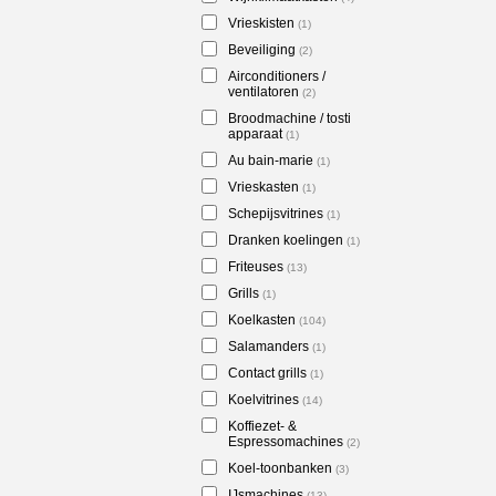
Vrieskisten
(1)
Beveiliging
(2)
Airconditioners /
ventilatoren
(2)
Broodmachine / tosti
apparaat
(1)
Au bain-marie
(1)
Vrieskasten
(1)
Schepijsvitrines
(1)
Dranken koelingen
(1)
Friteuses
(13)
Grills
(1)
Koelkasten
(104)
Salamanders
(1)
Contact grills
(1)
Koelvitrines
(14)
Koffiezet- &
Espressomachines
(2)
Koel-toonbanken
(3)
IJsmachines
(13)