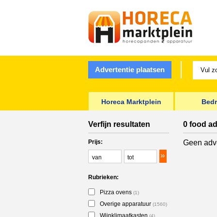
Advertentie plaatsen
Horeca Marktplein
Bedr
Verfijn resultaten
0 food ad
Prijs:
Geen adve
Rubrieken:
Pizza ovens
(1)
Overige apparatuur
(1560)
Wijnklimaatkasten
(4)