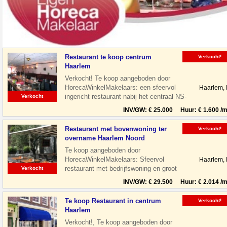
Restaurant te koop centrum
Verkocht!
Haarlem
Verkocht! Te koop aangeboden door
HorecaWinkelMakelaars: een sfeervol
Haarlem,
ingericht restaurant nabij het centraal NS-
Verkocht
Station te Haarlem. Het restaurant is
INV/GW: € 25.000 Huur: € 1.600 /m
Restaurant met bovenwoning ter
Verkocht!
overname Haarlem Noord
Te koop aangeboden door
HorecaWinkelMakelaars: Sfeervol
Haarlem,
restaurant met bedrijfswoning en groot
Verkocht
terras gelegen aan de Floresstraat in
INV/GW: € 29.500 Huur: € 2.014 /m
Haarlem Noord. De
Te koop Restaurant in centrum
Verkocht!
Haarlem
Verkocht!, Te koop aangeboden door