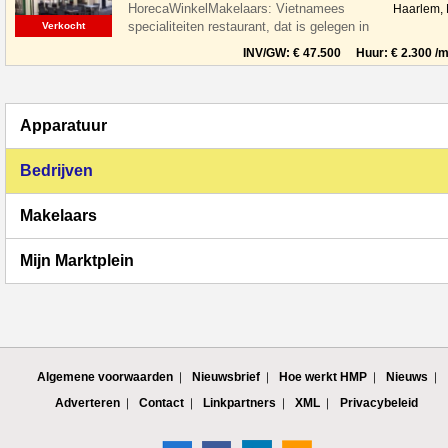
HorecaWinkelMakelaars: Vietnamees
Haarlem,
specialiteiten restaurant, dat is gelegen in
Verkocht
de leukste winkelstraat van Haarlem,
INV/GW: € 47.500 Huur: € 2.300 /m
Apparatuur
Bedrijven
Makelaars
Mijn Marktplein
Algemene voorwaarden
Nieuwsbrief
Hoe werkt HMP
Nieuws
Adverteren
Contact
Linkpartners
XML
Privacybeleid