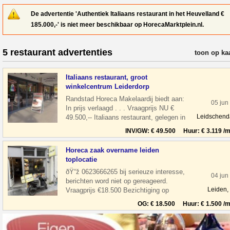
De advertentie 'Authentiek Italiaans restaurant in het Heuvelland €
185.000,-' is niet meer beschikbaar op HorecaMarktplein.nl.
5 restaurant advertenties
verfijn resul
toon op ka
Italiaans restaurant, groot
winkelcentrum Leiderdorp
Randstad Horeca Makelaardij biedt aan:
05 jun
In prijs verlaagd . . . Vraagprijs NU €
Leidschen
49.500,-- Italiaans restaurant, gelegen in
een groot winkelcentrum Wink
INV/GW: € 49.500 Huur: € 3.119 /m
Horeca zaak overname leiden
toplocatie
ðŸ“ž 0623666265 bij serieuze interesse,
04 jun
berichten word niet op gereageerd.
Leiden,
Vraagprijs €18.500 Bezichtiging op
afspraak Overname horeca zaak in leiden
OG: € 18.500 Huur: € 1.500 /m