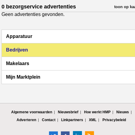
0 bezorgservice advertenties
verfijn resul
toon op ka
Geen advertenties gevonden.
Apparatuur
Bedrijven
Makelaars
Mijn Marktplein
Algemene voorwaarden
Nieuwsbrief
Hoe werkt HMP
Nieuws
Adverteren
Contact
Linkpartners
XML
Privacybeleid