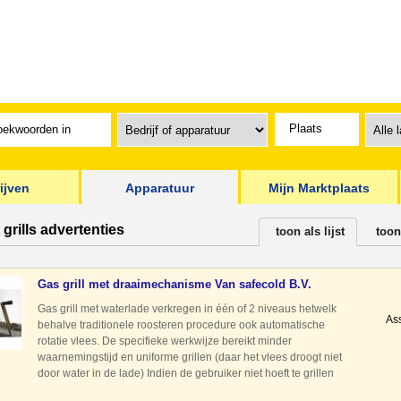
ijven
Apparatuur
Mijn Marktplaats
 grills advertenties
toon als lijst
toon
Gas grill met draaimechanisme Van safecold B.V.
Gas grill met waterlade verkregen in één of 2 niveaus hetwelk
As
behalve traditionele roosteren procedure ook automatische
rotatie vlees. De specifieke werkwijze bereikt minder
waarnemingstijd en uniforme grillen (daar het vlees droogt niet
door water in de lade) Indien de gebruiker niet hoeft te grillen
met het draaimechanisme, er optie te tillen ver