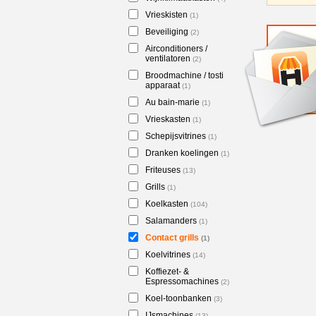
Vrieskisten
(1)
Beveiliging
(2)
Airconditioners /
ventilatoren
(2)
Broodmachine / tosti
apparaat
(1)
Au bain-marie
(1)
Vrieskasten
(1)
Schepijsvitrines
(1)
Dranken koelingen
(1)
Friteuses
(13)
Grills
(1)
Koelkasten
(104)
Salamanders
(1)
Contact grills
(1)
Koelvitrines
(14)
Koffiezet- &
Espressomachines
(2)
Koel-toonbanken
(3)
IJsmachines
(13)