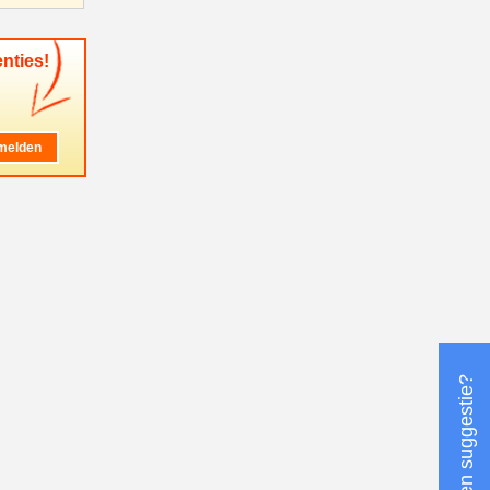
nties!
Heeft u een suggestie?