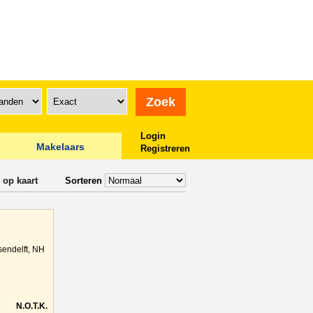
Login
Makelaars
Registreren
 op kaart
Sorteren
sendelft, NH
N.O.T.K.