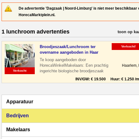
De advertentie 'Dagzaak | Noord-Limburg' is niet meer beschikbaar 
HorecaMarktplein.nl.
1 lunchroom advertenties
verfijn resul
toon op ka
Broodjeszaak/Lunchroom ter
Verkocht!
overname aangeboden in Haar
Te koop aangeboden door
HorecaWinkelMakelaars: Een prachtig
Haarlem,
ingerichte biologische broodjeszaak
Verkocht
gelegen midden in het centrum van
INV/GW: € 19.500 Huur: € 1.250 /m
Haarlem tussen de le
Apparatuur
Bedrijven
Makelaars