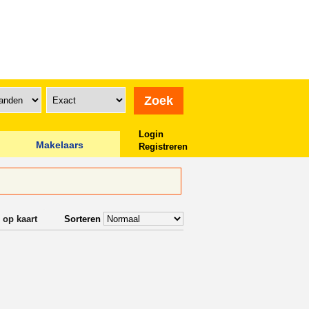
Login
Makelaars
Registreren
 op kaart
Sorteren