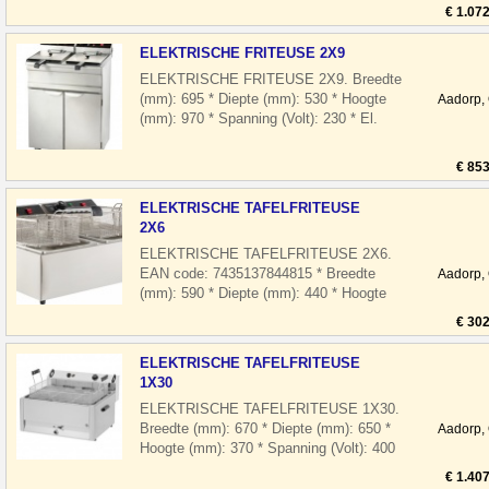
Vermogen gas(kW): 24 * Uitvoering: Gas
€ 1.07
* Temp.bereik(°C)
ELEKTRISCHE FRITEUSE 2X9
ELEKTRISCHE FRITEUSE 2X9. Breedte
(mm): 695 * Diepte (mm): 530 * Hoogte
Aadorp,
(mm): 970 * Spanning (Volt): 230 * El.
vermogen(kW): 2 x 3,3 * Uitvoering: Ele
€ 853
ELEKTRISCHE TAFELFRITEUSE
2X6
ELEKTRISCHE TAFELFRITEUSE 2X6.
EAN code: 7435137844815 * Breedte
Aadorp,
(mm): 590 * Diepte (mm): 440 * Hoogte
(mm): 290 * Spanning (Volt): 2x 230 * El.
€ 302
vermo
ELEKTRISCHE TAFELFRITEUSE
1X30
ELEKTRISCHE TAFELFRITEUSE 1X30.
Breedte (mm): 670 * Diepte (mm): 650 *
Aadorp,
Hoogte (mm): 370 * Spanning (Volt): 400
* El. vermogen(kW): 15 * Uitvoering: El
€ 1.40