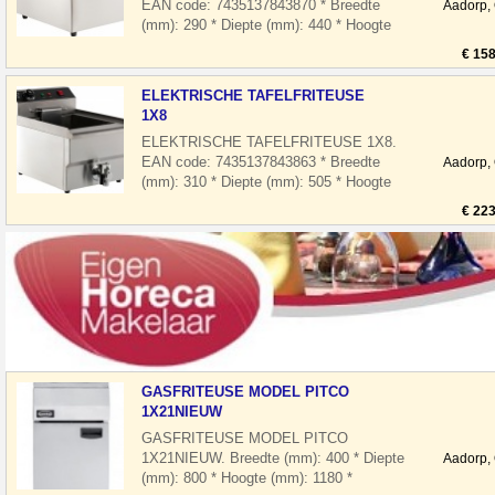
EAN code: 7435137843870 * Breedte
Aadorp,
(mm): 290 * Diepte (mm): 440 * Hoogte
(mm): 290 * Spanning (Volt): 230 * El.
€ 158
vermogen
ELEKTRISCHE TAFELFRITEUSE
1X8
ELEKTRISCHE TAFELFRITEUSE 1X8.
EAN code: 7435137843863 * Breedte
Aadorp,
(mm): 310 * Diepte (mm): 505 * Hoogte
(mm): 355 * Spanning (Volt): 230 * El.
€ 223
vermogen
GASFRITEUSE MODEL PITCO
1X21NIEUW
GASFRITEUSE MODEL PITCO
1X21NIEUW. Breedte (mm): 400 * Diepte
Aadorp,
(mm): 800 * Hoogte (mm): 1180 *