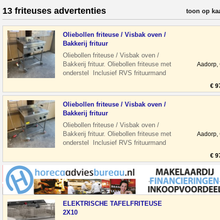
13 friteuses advertenties
verfijn resul
toon op ka
Oliebollen friteuse / Visbak oven /
Bakkerij frituur
Oliebollen friteuse / Visbak oven /
Bakkerij frituur. Oliebollen friteuse met
Aadorp,
onderstel Inclusief RVS frituurmand
Roestvrij staal Voorzien van aftap
€ 9
Oliebollen friteuse / Visbak oven /
Bakkerij frituur
Oliebollen friteuse / Visbak oven /
Bakkerij frituur. Oliebollen friteuse met
Aadorp,
onderstel Inclusief RVS frituurmand
Roestvrij staal Voorzien van aftap
€ 9
ELEKTRISCHE TAFELFRITEUSE
2X10