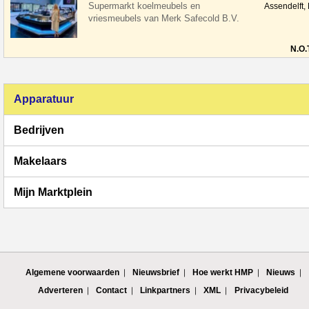
Supermarkt koelmeubels en
Assendelft,
vriesmeubels van Merk Safecold B.V.
Sushi, Vis koelmeubels zijn verkrijgbaar
in de afmeti
N.O.
Apparatuur
Bedrijven
Makelaars
Mijn Marktplein
Algemene voorwaarden
Nieuwsbrief
Hoe werkt HMP
Nieuws
Adverteren
Contact
Linkpartners
XML
Privacybeleid