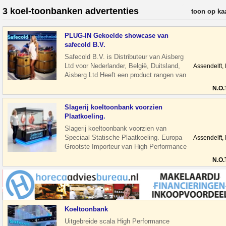
3 koel-toonbanken advertenties
verfijn resul
toon op ka
PLUG-IN Gekoelde showcase van
safecold B.V.
Safecold B.V. is Distributeur van Aisberg
Ltd voor Nederlander, België, Duitsland,
Assendelft,
Aisberg Ltd Heeft een product rangen van
meer dan 300 modellen. Dez
N.O.
Slagerij koeltoonbank voorzien
Plaatkoeling.
Slagerij koeltoonbank voorzien van
Speciaal Statische Plaatkoeling. Europa
Assendelft,
Grootste Importeur van High Performance
Supermarkt, Slagerij koeltoonbanken
N.O.
Koeltoonbank
Uitgebreide scala High Performance