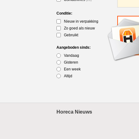
Conditie:
Nieuw in verpakking
Zo goed als nieuw
Gebruikt
Aangeboden sinds:
Vandaag
Gisteren
Een week
Altijd
Horeca Nieuws