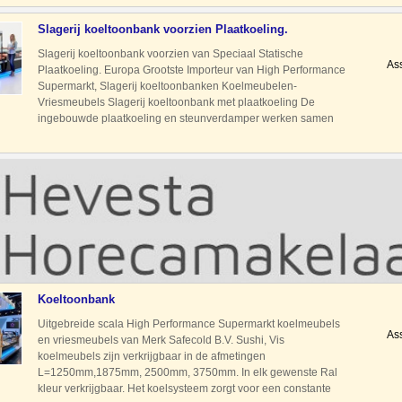
bewar
Slagerij koeltoonbank voorzien Plaatkoeling.
Slagerij koeltoonbank voorzien van Speciaal Statische
As
Plaatkoeling. Europa Grootste Importeur van High Performance
Supermarkt, Slagerij koeltoonbanken Koelmeubelen-
Vriesmeubels Slagerij koeltoonbank met plaatkoeling De
ingebouwde plaatkoeling en steunverdamper werken samen
om de luchtcirculatie zo klein mogelijk te houden. Speciaal
Plaatkoeling met
Koeltoonbank
Uitgebreide scala High Performance Supermarkt koelmeubels
As
en vriesmeubels van Merk Safecold B.V. Sushi, Vis
koelmeubels zijn verkrijgbaar in de afmetingen
L=1250mm,1875mm, 2500mm, 3750mm. In elk gewenste Ral
kleur verkrijgbaar. Het koelsysteem zorgt voor een constante