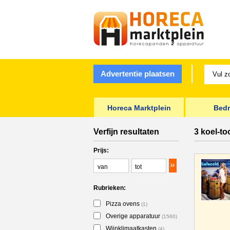
Advertentie plaatsen
Horeca Marktplein
Bedr
Verfijn resultaten
3 koel-t
Prijs:
Rubrieken:
Pizza ovens
(1)
Overige apparatuur
(1560)
Wijnklimaatkasten
(4)