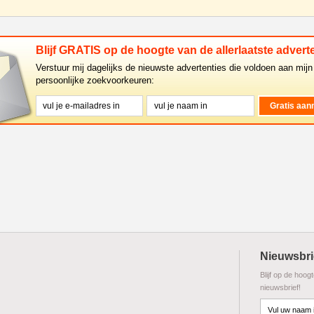
temperatuur kast. Temperatuur: + 4 / + 6 ° Ð¡. Alle delen van de
koelmeubel die i
Blijf GRATIS op de hoogte van de allerlaatste adverte
Verstuur mij dagelijks de nieuwste advertenties die voldoen aan mijn
persoonlijke zoekvoorkeuren:
Nieuwsbri
Blijf op de hoog
nieuwsbrief!