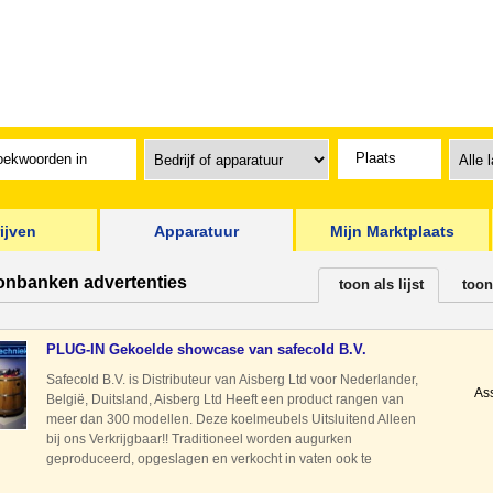
ijven
Apparatuur
Mijn Marktplaats
oonbanken advertenties
toon als lijst
toon
PLUG-IN Gekoelde showcase van safecold B.V.
Safecold B.V. is Distributeur van Aisberg Ltd voor Nederlander,
As
België, Duitsland, Aisberg Ltd Heeft een product rangen van
meer dan 300 modellen. Deze koelmeubels Uitsluitend Alleen
bij ons Verkrijgbaar!! Traditioneel worden augurken
geproduceerd, opgeslagen en verkocht in vaten ook te
gebruiken andere versproducten geconditioneerd te kunnen