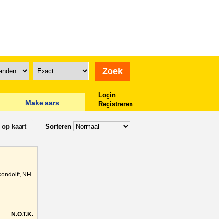
Login
Makelaars
Registreren
 op kaart
Sorteren
sendelft, NH
N.O.T.K.