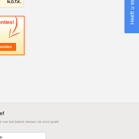
N.O.T.K.
nties!
ef
te van het laatste nieuws via onze gratis