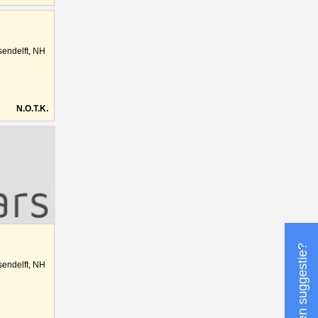
sendelft, NH
N.O.T.K.
Heeft u een suggestie?
sendelft, NH