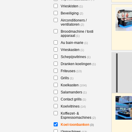
Vrieskisten
(1)
Beveiliging
(2)
Airconditioners /
ventilatoren
(2)
Broodmachine / tosti
apparaat
(1)
Au bain-marie
(1)
Vrieskasten
(1)
Schepijsvitrines
(1)
Dranken koelingen
(1)
Friteuses
(13)
Grills
(1)
Koelkasten
(104)
Salamanders
(1)
Contact grills
(1)
Koelvitrines
(14)
Koffiezet- &
Espressomachines
(2)
Koel-toonbanken
(3)
IJsmachines
(13)