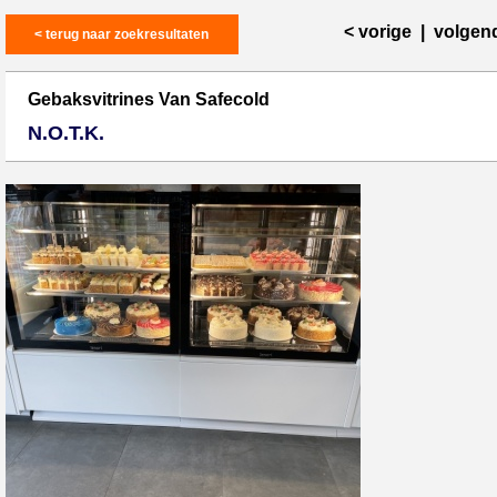
< vorige
|
volgen
< terug naar zoekresultaten
Gebaksvitrines Van Safecold
N.O.T.K.