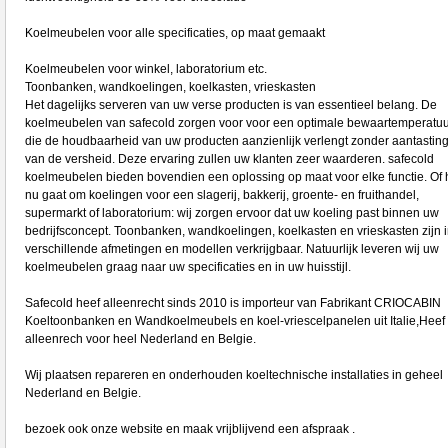
Koelmeubelen voor alle specificaties, op maat gemaakt
Koelmeubelen voor winkel, laboratorium etc.
Toonbanken, wandkoelingen, koelkasten, vrieskasten
Het dagelijks serveren van uw verse producten is van essentieel belang. De
koelmeubelen van safecold zorgen voor voor een optimale bewaartemperatuu
die de houdbaarheid van uw producten aanzienlijk verlengt zonder aantastin
van de versheid. Deze ervaring zullen uw klanten zeer waarderen. safecold
koelmeubelen bieden bovendien een oplossing op maat voor elke functie. Of 
nu gaat om koelingen voor een slagerij, bakkerij, groente- en fruithandel,
supermarkt of laboratorium: wij zorgen ervoor dat uw koeling past binnen uw
bedrijfsconcept. Toonbanken, wandkoelingen, koelkasten en vrieskasten zijn i
verschillende afmetingen en modellen verkrijgbaar. Natuurlijk leveren wij uw
koelmeubelen graag naar uw specificaties en in uw huisstijl.
Safecold heef alleenrecht sinds 2010 is importeur van Fabrikant CRIOCABIN
Koeltoonbanken en Wandkoelmeubels en koel-vriescelpanelen uit Italie,Heef
alleenrech voor heel Nederland en Belgie.
Wij plaatsen repareren en onderhouden koeltechnische installaties in geheel
Nederland en Belgie.
bezoek ook onze website en maak vrijblijvend een afspraak .