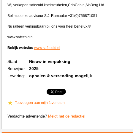
Wij verkopen safecold koelmeubelen,CrioCabin,AisBerg Ltd.
Bel met onze adviseur S.J. Ramautar +31(0)756871051
Nu (alleen verkrijgbaar) bij ons voor heel benelux.®
www.safecold.nl
Bekijk website:
www.safecold.nl
Staat:
Nieuw in verpakking
Bouwjaar:
2025
Levering:
ophalen & verzending mogelijk
Toevoegen aan mijn favorieten
Verdachte advertentie?
Meldt het de redactie!