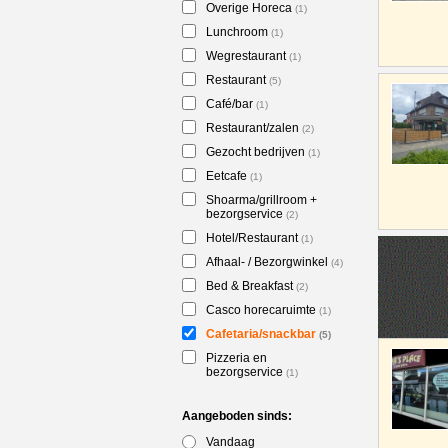
Overige Horeca
(1)
Lunchroom
(1)
Wegrestaurant
(1)
Restaurant
(5)
Café/bar
(1)
Restaurant/zalen
(2)
Gezocht bedrijven
(1)
Eetcafe
(1)
Shoarma/grillroom +
bezorgservice
(2)
Hotel/Restaurant
(1)
Afhaal- / Bezorgwinkel
(4)
Bed & Breakfast
(2)
Casco horecaruimte
(1)
Cafetaria/snackbar
(5)
Pizzeria en
bezorgservice
(1)
Aangeboden sinds:
Vandaag