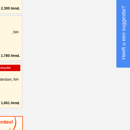
Heeft u een suggestie?
2.300 /mnd.
, NH
1.780 /mnd.
erkocht!
terdam, NH
1.061 /mnd.
nties!