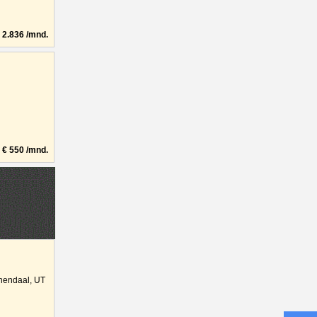
2.836 /mnd.
€ 550 /mnd.
nendaal, UT