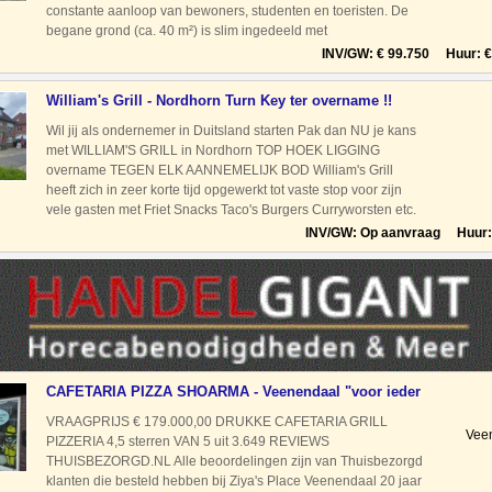
constante aanloop van bewoners, studenten en toeristen. De
begane grond (ca. 40 m²) is slim ingedeeld met
voorbereidingskeuken, toilet, vitrine en de kenmerkende
INV/GW: € 99.750 Huur: € 
sauzenb
William's Grill - Nordhorn Turn Key ter overname !!
Tegen El
Wil jij als ondernemer in Duitsland starten Pak dan NU je kans
met WILLIAM'S GRILL in Nordhorn TOP HOEK LIGGING
overname TEGEN ELK AANNEMELIJK BOD William's Grill
heeft zich in zeer korte tijd opgewerkt tot vaste stop voor zijn
vele gasten met Friet Snacks Taco's Burgers Curryworsten etc.
als vaste producten. Kom gezellig bi
INV/GW: Op aanvraag Huur: 
CAFETARIA PIZZA SHOARMA - Veenendaal "voor ieder
wat wi
VRAAGPRIJS € 179.000,00 DRUKKE CAFETARIA GRILL
Vee
PIZZERIA 4,5 sterren VAN 5 uit 3.649 REVIEWS
THUISBEZORGD.NL Alle beoordelingen zijn van Thuisbezorgd
klanten die besteld hebben bij Ziya's Place Veenendaal 20 jaar