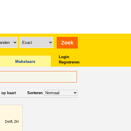
Login
Makelaars
Registreren
 op kaart
Sorteren
Delft, ZH