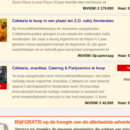
Ziya's Place is your Place 20 jaar heerlijk eten met keuze uit
een breed assortiment en voor elk wat wils. Het
INV/GW: € 179.000 Huur: € 
Cafetaria te koop in een plaats ten Z.O. nabij Amsterdam
Bij HorecaWinkelMakelaars ter overname aangeboden:
Cafetaria/snackbar gelegen in een plaats ten zuidoosten nabij
Amsterdam. De zaak is keurig ingericht en de frituur is 1 jaar
geleden nieuw geplaatst evenals de tegelvloer. Er zijn geen
verplichtingen en er behoeft geen personeel overgenomen te
worden. Aan de voorzijde van de zaak zijn 36 zitplaatse
INV/GW: Op aanvraag Huur: € 
Cafetaria, snackbar, Catering & Partyservice te koop
V
Te koop aangeboden door HorecaWinkelMakelaars: een bijna
Ams
volledig nieuw ingerichte Snackbar, Cafetaria en zeer bekend
t
staand Cateringbedrijf in Amsterdam west. Dit prachtige
horecabedrijf moet de huidige ondernemer in verband met
privé omstandigheden met pijn in zijn hart verkopen. U komt
aan de voorzijde binnen in de verkoop- bereidingsruimte (52)
INV/GW: € 42.000 Huur: € 
Blijf GRATIS op de hoogte van de allerlaatste adverte
Verstuur mij dagelijks de nieuwste advertenties die voldoen aan mijn