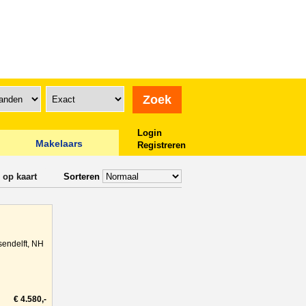
Login
Makelaars
Registreren
 op kaart
Sorteren
sendelft, NH
€ 4.580,-