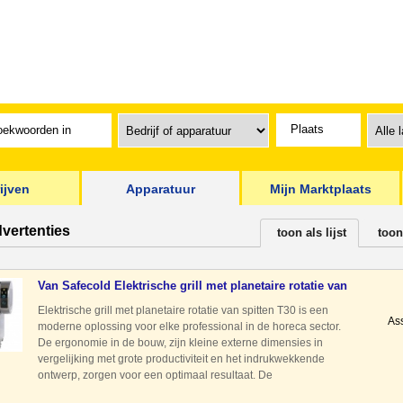
ijven
Apparatuur
Mijn Marktplaats
advertenties
toon als lijst
toon
Van Safecold Elektrische grill met planetaire rotatie van
sp
Elektrische grill met planetaire rotatie van spitten T30 is een
As
moderne oplossing voor elke professional in de horeca sector.
De ergonomie in de bouw, zijn kleine externe dimensies in
vergelijking met grote productiviteit en het indrukwekkende
ontwerp, zorgen voor een optimaal resultaat. De
binnenverlichting en gebogen glasoppervlak van rotisserie