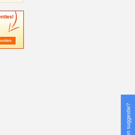
nties!
Heeft u een suggestie?