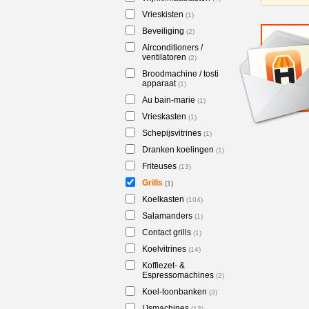
Vrieskisten
(1)
Beveiliging
(2)
Airconditioners /
ventilatoren
(2)
Broodmachine / tosti
apparaat
(1)
Au bain-marie
(1)
Vrieskasten
(1)
Schepijsvitrines
(1)
Dranken koelingen
(1)
Friteuses
(13)
Grills
(1)
Koelkasten
(104)
Salamanders
(1)
Contact grills
(1)
Koelvitrines
(14)
Koffiezet- &
Espressomachines
(2)
Koel-toonbanken
(3)
IJsmachines
(13)