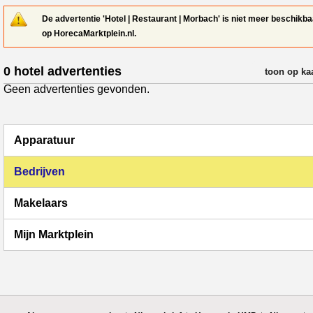
De advertentie 'Hotel | Restaurant | Morbach' is niet meer beschikba
op HorecaMarktplein.nl.
0 hotel advertenties
verfijn resul
toon op ka
Geen advertenties gevonden.
Apparatuur
Bedrijven
Makelaars
Mijn Marktplein