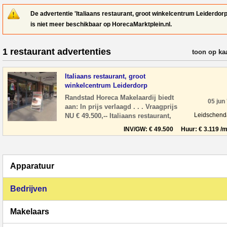
De advertentie 'Italiaans restaurant, groot winkelcentrum Leiderdorp
is niet meer beschikbaar op HorecaMarktplein.nl.
1 restaurant advertenties
verfijn resul
toon op ka
Italiaans restaurant, groot
winkelcentrum Leiderdorp
Randstad Horeca Makelaardij biedt
05 jun
aan: In prijs verlaagd . . . Vraagprijs
Leidschen
NU € 49.500,-- Italiaans restaurant,
gelegen in een groot winkelcentrum
INV/GW: € 49.500 Huur: € 3.119 /m
Wink
Apparatuur
Bedrijven
Makelaars