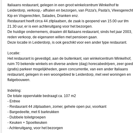
Italiaans restaurant, gelegen in een groot winkelcentrum Winkelhof te
Leiderdorp, verkoop,- afhalen en bezorgen, van Pizza's, Pasta's, Vleesgerech
Kip en Visgerechten, Salades, Dranken enz.
Restaurant heeft circa 44 zitplaatsen, de zaak is geopend van 15.00 uur t/m
21.30 uur, er is een achteruitgang voor het bezorgen.
De huidige ondernemers, draaien dit Italiaans restaurant, sinds het jaar 2003,
reden verkoop, de eigenaren willen met pensioen gaan.
Deze locatie in Leiderdorp, is ook geschikt voor een ander type restaurant.
Locatie:
Het restaurant is gevestigd, aan de buitenkant, van winkelcentrum Winkelhof,
ruim 70 bekende winkels en diverse andere (dag) horecabedrijven, zeer goe
(gratis) parkeer mogelijkheden, geen concurrentie, van een ander Italiaans
restaurant, gelegen in een woongebied te Leiderdorp, met veel woningen en
flatgebouwen.
Indeling:
De totale oppervlakte bedraagt ca. 107 m2
- Entree
- Restaurant 44 zitplaatsen, zomer, gehele open pui, voorkant
- Bargedeelte, met 6 barkrukken
- Dubbele toiletgroepen
- Keuken + Spoelkeuken
- Achteruitgang, voor het bezorgen