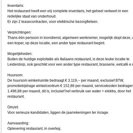
Inventaris:
Het restaurant heeft een vrij complete inventaris, het geheel verkeert in een
redelijke staat van onderhoud.
Er zijn 2 leasecontracten, voor elektrische bezorgfietsen.
Verplichtingen:
Thans één persoon in loondienst, algemeen werknemer, mogelijk stopt deze, 
een koper, op deze locatie, een ander type restaurant begint.
Mogelijkheden:
Buiten de huidige exploitatie als Italiaans restaurant, is deze leuke locatie te
Leiderdorp, ook geschikt voor een ander type restaurant, brasserie, eetcafé e.
Huursom:
De huursom winkelruimte bedraagt € 3.119,-- per maand, exclusief BTW,
promotiebijdrage winkelcentrum € 152,86 per maand, servicekosten bedragen
1.496,88 per maand, dit is, inclusief het verbruik van water + elektra, door het
restaurant.
Omzet:
Voor serieuze kandidaten, liggen de jaarrekeningen ter inzage.
Aanvaarding:
Oplevering restaurant, in overleg.