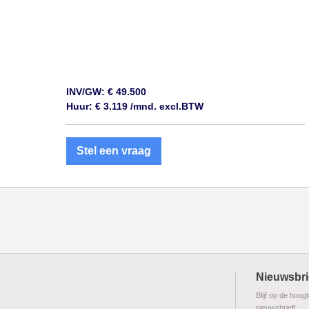
INV/GW: € 49.500
Huur: € 3.119 /mnd. excl.BTW
Stel een vraag
Nieuwsbri
Blijf op de hoog
nieuwsbrief!