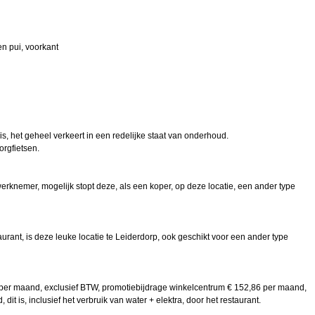
en pui, voorkant
is, het geheel verkeert in een redelijke staat van onderhoud.
orgfietsen.
rknemer, mogelijk stopt deze, als een koper, op deze locatie, een ander type
taurant, is deze leuke locatie te Leiderdorp, ook geschikt voor een ander type
 per maand, exclusief BTW, promotiebijdrage winkelcentrum € 152,86 per maand,
t is, inclusief het verbruik van water + elektra, door het restaurant.