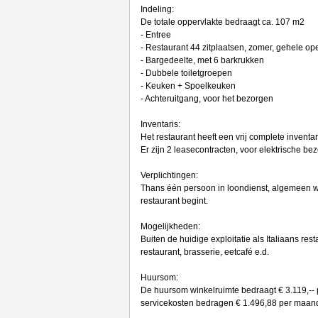
Indeling:
De totale oppervlakte bedraagt ca. 107 m2
- Entree
- Restaurant 44 zitplaatsen, zomer, gehele op
- Bargedeelte, met 6 barkrukken
- Dubbele toiletgroepen
- Keuken + Spoelkeuken
- Achteruitgang, voor het bezorgen
Inventaris:
Het restaurant heeft een vrij complete inventar
Er zijn 2 leasecontracten, voor elektrische bez
Verplichtingen:
Thans één persoon in loondienst, algemeen we
restaurant begint.
Mogelijkheden:
Buiten de huidige exploitatie als Italiaans res
restaurant, brasserie, eetcafé e.d.
Huursom:
De huursom winkelruimte bedraagt € 3.119,--
servicekosten bedragen € 1.496,88 per maand, di