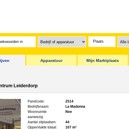
ijven
Apparatuur
Mijn Marktplaats
centrum Leiderdorp
Pandcode:
2514
Bedrijfsnaam:
La Madonna
Woonruimte
Nee
aanwezig:
Aantal zitplaatsen:
44
Oppervlakte totaal:
107 m²