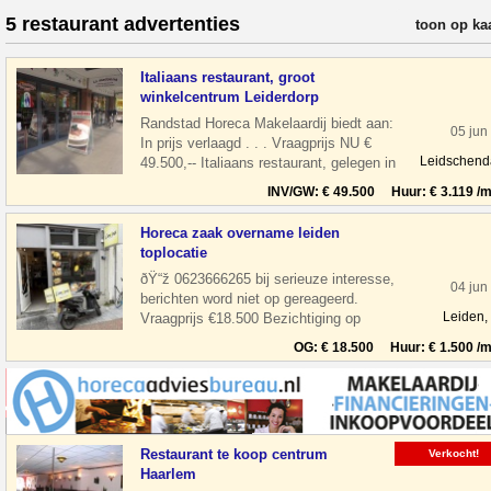
5 restaurant advertenties
verfijn resul
toon op ka
Italiaans restaurant, groot
winkelcentrum Leiderdorp
Randstad Horeca Makelaardij biedt aan:
05 jun
In prijs verlaagd . . . Vraagprijs NU €
Leidschen
49.500,-- Italiaans restaurant, gelegen in
een groot winkelcentrum Wink
INV/GW: € 49.500 Huur: € 3.119 /m
Horeca zaak overname leiden
toplocatie
ðŸ“ž 0623666265 bij serieuze interesse,
04 jun
berichten word niet op gereageerd.
Leiden,
Vraagprijs €18.500 Bezichtiging op
afspraak Overname horeca zaak in leiden
OG: € 18.500 Huur: € 1.500 /m
Restaurant te koop centrum
Verkocht!
Haarlem