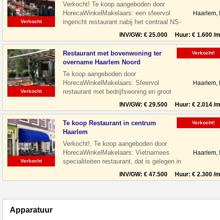
Verkocht! Te koop aangeboden door
HorecaWinkelMakelaars: een sfeervol
Haarlem,
ingericht restaurant nabij het centraal NS-
Verkocht
Station te Haarlem. Het restaurant is
INV/GW: € 25.000 Huur: € 1.600 /m
Restaurant met bovenwoning ter
Verkocht!
overname Haarlem Noord
Te koop aangeboden door
HorecaWinkelMakelaars: Sfeervol
Haarlem,
restaurant met bedrijfswoning en groot
Verkocht
terras gelegen aan de Floresstraat in
INV/GW: € 29.500 Huur: € 2.014 /m
Haarlem Noord. De
Te koop Restaurant in centrum
Verkocht!
Haarlem
Verkocht!, Te koop aangeboden door
HorecaWinkelMakelaars: Vietnamees
Haarlem,
specialiteiten restaurant, dat is gelegen in
Verkocht
de leukste winkelstraat van Haarlem,
INV/GW: € 47.500 Huur: € 2.300 /m
Apparatuur