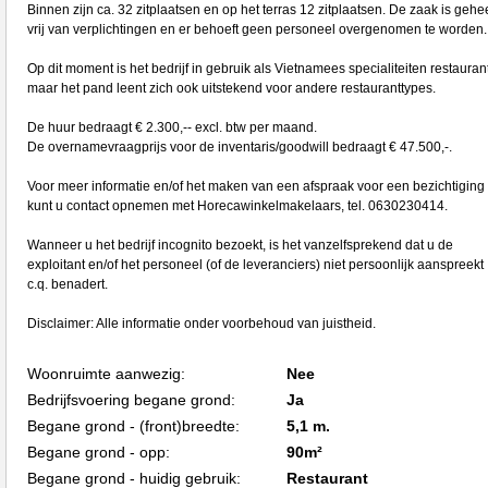
Binnen zijn ca. 32 zitplaatsen en op het terras 12 zitplaatsen. De zaak is gehe
vrij van verplichtingen en er behoeft geen personeel overgenomen te worden.
Op dit moment is het bedrijf in gebruik als Vietnamees specialiteiten restaurant
maar het pand leent zich ook uitstekend voor andere restauranttypes.
De huur bedraagt € 2.300,-- excl. btw per maand.
De overnamevraagprijs voor de inventaris/goodwill bedraagt € 47.500,-.
Voor meer informatie en/of het maken van een afspraak voor een bezichtiging
kunt u contact opnemen met Horecawinkelmakelaars, tel. 0630230414.
Wanneer u het bedrijf incognito bezoekt, is het vanzelfsprekend dat u de
exploitant en/of het personeel (of de leveranciers) niet persoonlijk aanspreekt
c.q. benadert.
Disclaimer: Alle informatie onder voorbehoud van juistheid.
Woonruimte aanwezig:
Nee
Bedrijfsvoering begane grond:
Ja
Begane grond - (front)breedte:
5,1 m.
Begane grond - opp:
90m²
Begane grond - huidig gebruik:
Restaurant