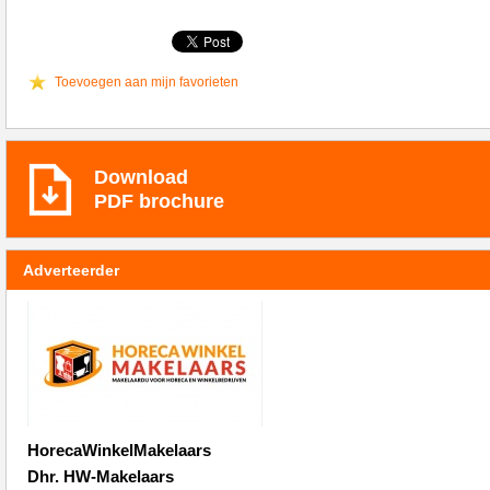
Toevoegen aan mijn favorieten
Download
PDF brochure
Adverteerder
HorecaWinkelMakelaars
Dhr. HW-Makelaars