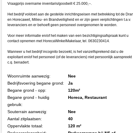
Vraagprijs overname inventaris/goodwill € 25.000,--.
Het bedrijf voldoet aan de gestelde inrichtingseisen met betrekking tot de Dra
en Horecawet, Milieu- en Brandveiligheid en er zijn geen verplichtingen t.a.v.
leveranciers en er behoeft geen personeel overgenomen te worden.
Voor meer informatie en/of het maken van een bezichtigingsafspraak kunt u
contact opnemen met HorecaWinkelMakelaar, tel. 0630230414.
Wanneer u het bedrijf incognito bezoekt, is het vanzelfsprekend dat u de
exploitant en/of het personeel (of de leveranciers) niet persoonlijk aanspreekt
c.q. benadert.
Woonruimte aanwezig:
Nee
Bedrijfsvoering begane grond:
Ja
Begane grond - opp:
120m²
Begane grond - huidig
Horeca, Restaurant
gebruik:
Souterrain aanwezig:
Nee
Aantal zitplaatsen:
40
Oppervlakte totaal:
120 m²