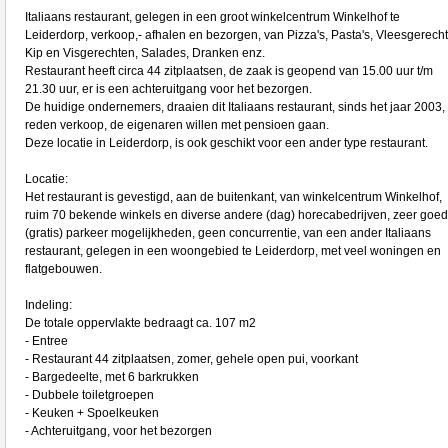
Italiaans restaurant, gelegen in een groot winkelcentrum Winkelhof te
Leiderdorp, verkoop,- afhalen en bezorgen, van Pizza's, Pasta's, Vleesgerech
Kip en Visgerechten, Salades, Dranken enz.
Restaurant heeft circa 44 zitplaatsen, de zaak is geopend van 15.00 uur t/m
21.30 uur, er is een achteruitgang voor het bezorgen.
De huidige ondernemers, draaien dit Italiaans restaurant, sinds het jaar 2003,
reden verkoop, de eigenaren willen met pensioen gaan.
Deze locatie in Leiderdorp, is ook geschikt voor een ander type restaurant.
Locatie:
Het restaurant is gevestigd, aan de buitenkant, van winkelcentrum Winkelhof,
ruim 70 bekende winkels en diverse andere (dag) horecabedrijven, zeer goe
(gratis) parkeer mogelijkheden, geen concurrentie, van een ander Italiaans
restaurant, gelegen in een woongebied te Leiderdorp, met veel woningen en
flatgebouwen.
Indeling:
De totale oppervlakte bedraagt ca. 107 m2
- Entree
- Restaurant 44 zitplaatsen, zomer, gehele open pui, voorkant
- Bargedeelte, met 6 barkrukken
- Dubbele toiletgroepen
- Keuken + Spoelkeuken
- Achteruitgang, voor het bezorgen