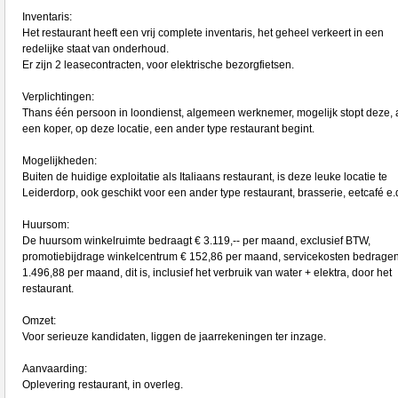
Inventaris:
Het restaurant heeft een vrij complete inventaris, het geheel verkeert in een
redelijke staat van onderhoud.
Er zijn 2 leasecontracten, voor elektrische bezorgfietsen.
Verplichtingen:
Thans één persoon in loondienst, algemeen werknemer, mogelijk stopt deze, 
een koper, op deze locatie, een ander type restaurant begint.
Mogelijkheden:
Buiten de huidige exploitatie als Italiaans restaurant, is deze leuke locatie te
Leiderdorp, ook geschikt voor een ander type restaurant, brasserie, eetcafé e.
Huursom:
De huursom winkelruimte bedraagt € 3.119,-- per maand, exclusief BTW,
promotiebijdrage winkelcentrum € 152,86 per maand, servicekosten bedragen
1.496,88 per maand, dit is, inclusief het verbruik van water + elektra, door het
restaurant.
Omzet:
Voor serieuze kandidaten, liggen de jaarrekeningen ter inzage.
Aanvaarding:
Oplevering restaurant, in overleg.