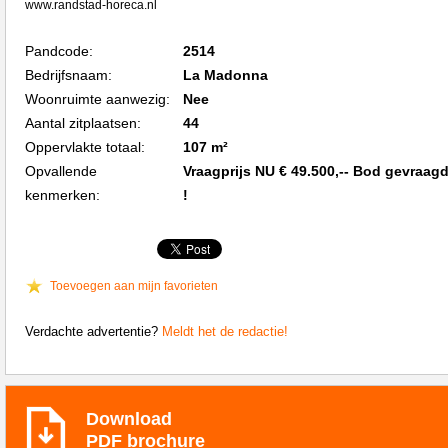
www.randstad-horeca.nl
Pandcode:
2514
Bedrijfsnaam:
La Madonna
Woonruimte aanwezig:
Nee
Aantal zitplaatsen:
44
Oppervlakte totaal:
107 m²
Opvallende
Vraagprijs NU € 49.500,-- Bod gevraag
kenmerken:
!
Toevoegen aan mijn favorieten
Verdachte advertentie?
Meldt het de redactie!
Download
PDF brochure