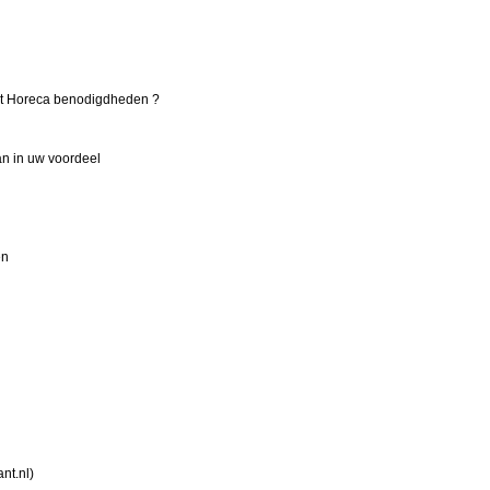
nt Horeca benodigdheden ?
aan in uw voordeel
en
nt.nl)