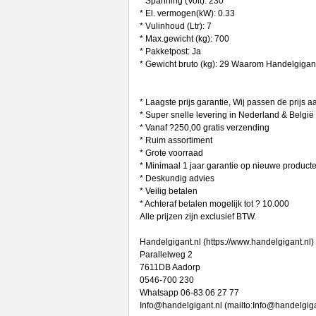
* Spanning (Volt): 230
* El. vermogen(kW): 0.33
* Vulinhoud (Ltr): 7
* Max.gewicht (kg): 700
* Pakketpost: Ja
* Gewicht bruto (kg): 29 Waarom Handelgiga
* Laagste prijs garantie, Wij passen de prijs 
* Super snelle levering in Nederland & België
* Vanaf ?250,00 gratis verzending
* Ruim assortiment
* Grote voorraad
* Minimaal 1 jaar garantie op nieuwe product
* Deskundig advies
* Veilig betalen
* Achteraf betalen mogelijk tot ? 10.000
Alle prijzen zijn exclusief BTW.
Handelgigant.nl (https://www.handelgigant.nl)
Parallelweg 2
7611DB Aadorp
0546-700 230
Whatsapp 06-83 06 27 77
Info@handelgigant.nl (mailto:Info@handelgiga