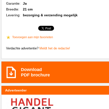
Garantie:
Ja
Breedte:
21 cm
Levering:
bezorging & verzending mogelijk
Toevoegen aan mijn favorieten
Verdachte advertentie?
Meldt het de redactie!
Download
PDF brochure
Adverteerder