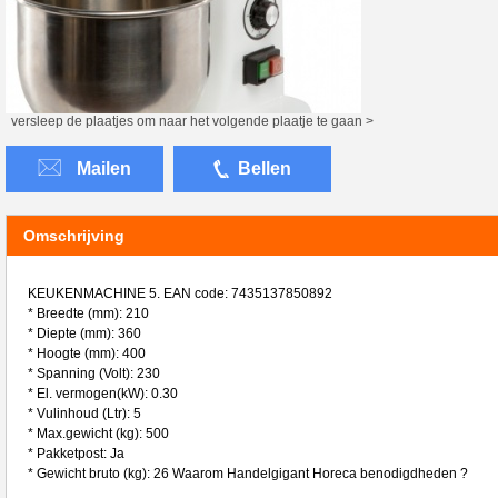
versleep de plaatjes om naar het volgende plaatje te gaan >
Mailen
Bellen
Omschrijving
KEUKENMACHINE 5. EAN code: 7435137850892
* Breedte (mm): 210
* Diepte (mm): 360
* Hoogte (mm): 400
* Spanning (Volt): 230
* El. vermogen(kW): 0.30
* Vulinhoud (Ltr): 5
* Max.gewicht (kg): 500
* Pakketpost: Ja
* Gewicht bruto (kg): 26 Waarom Handelgigant Horeca benodigdheden ?