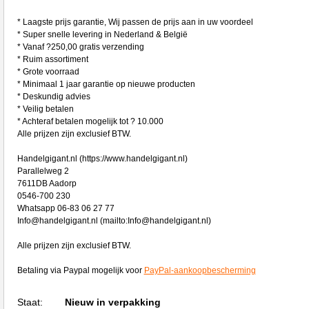
* Laagste prijs garantie, Wij passen de prijs aan in uw voordeel
* Super snelle levering in Nederland & België
* Vanaf ?250,00 gratis verzending
* Ruim assortiment
* Grote voorraad
* Minimaal 1 jaar garantie op nieuwe producten
* Deskundig advies
* Veilig betalen
* Achteraf betalen mogelijk tot ? 10.000
Alle prijzen zijn exclusief BTW.
Handelgigant.nl (https://www.handelgigant.nl)
Parallelweg 2
7611DB Aadorp
0546-700 230
Whatsapp 06-83 06 27 77
Info@handelgigant.nl (mailto:Info@handelgigant.nl)
Alle prijzen zijn exclusief BTW.
Betaling via Paypal mogelijk voor
PayPal-aankoopbescherming
Staat:
Nieuw in verpakking