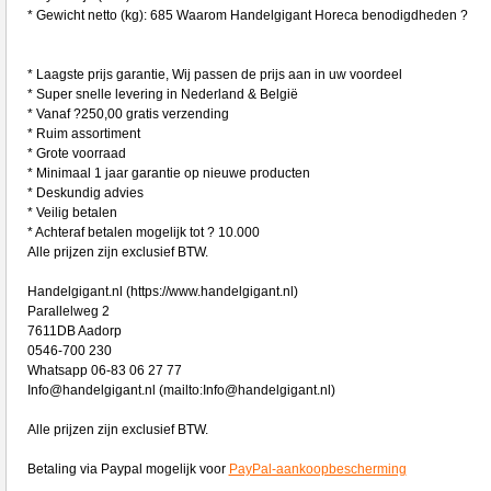
* Gewicht netto (kg): 685 Waarom Handelgigant Horeca benodigdheden ?
* Laagste prijs garantie, Wij passen de prijs aan in uw voordeel
* Super snelle levering in Nederland & België
* Vanaf ?250,00 gratis verzending
* Ruim assortiment
* Grote voorraad
* Minimaal 1 jaar garantie op nieuwe producten
* Deskundig advies
* Veilig betalen
* Achteraf betalen mogelijk tot ? 10.000
Alle prijzen zijn exclusief BTW.
Handelgigant.nl (https://www.handelgigant.nl)
Parallelweg 2
7611DB Aadorp
0546-700 230
Whatsapp 06-83 06 27 77
Info@handelgigant.nl (mailto:Info@handelgigant.nl)
Alle prijzen zijn exclusief BTW.
Betaling via Paypal mogelijk voor
PayPal-aankoopbescherming