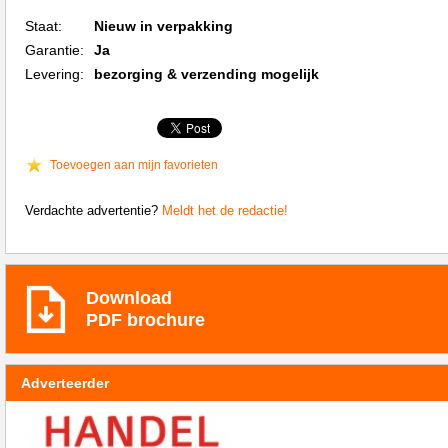
Staat:
Nieuw in verpakking
Garantie:
Ja
Levering:
bezorging & verzending mogelijk
Toevoegen aan mijn favorieten
Verdachte advertentie?
Meldt het de redactie!
Download
PDF brochure
Adverteerder