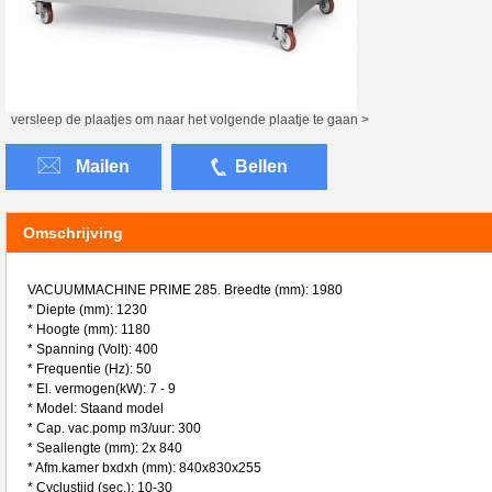
versleep de plaatjes om naar het volgende plaatje te gaan >
Mailen
Bellen
Omschrijving
VACUUMMACHINE PRIME 285. Breedte (mm): 1980
* Diepte (mm): 1230
* Hoogte (mm): 1180
* Spanning (Volt): 400
* Frequentie (Hz): 50
* El. vermogen(kW): 7 - 9
* Model: Staand model
* Cap. vac.pomp m3/uur: 300
* Seallengte (mm): 2x 840
* Afm.kamer bxdxh (mm): 840x830x255
* Cyclustijd (sec.): 10-30