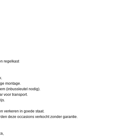
en regelkast
k.
ige montage.
em (inbussleutel nodig).
r voor transport.
js.
en verkeren in goede staat.
rden deze occasions verkocht zonder garantie.
ca,