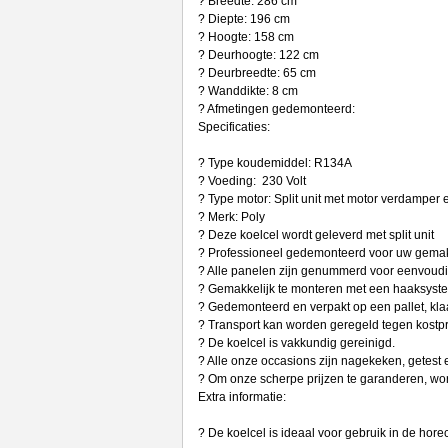
? Breedte: 286 cm
? Diepte: 196 cm
? Hoogte: 158 cm
? Deurhoogte: 122 cm
? Deurbreedte: 65 cm
? Wanddikte: 8 cm
? Afmetingen gedemonteerd:
Specificaties:
? Type koudemiddel: R134A
? Voeding: 230 Volt
? Type motor: Split unit met motor verdamper 
? Merk: Poly
? Deze koelcel wordt geleverd met split unit
? Professioneel gedemonteerd voor uw gema
? Alle panelen zijn genummerd voor eenvoud
? Gemakkelijk te monteren met een haaksyste
? Gedemonteerd en verpakt op een pallet, klaa
? Transport kan worden geregeld tegen kostpri
? De koelcel is vakkundig gereinigd.
? Alle onze occasions zijn nagekeken, getest 
? Om onze scherpe prijzen te garanderen, wo
Extra informatie:
? De koelcel is ideaal voor gebruik in de hore