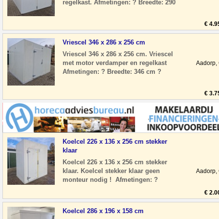
regelkast. Afmetingen: ? Breedte: 290
cm ? Diepte: 470 cm ? Hoogte: 250 cm
? Deur
€ 4.9
Vriescel 346 x 286 x 256 cm
Vriescel 346 x 286 x 256 cm. Vriescel
met motor verdamper en regelkast
Aadorp,
Afmetingen: ? Breedte: 346 cm ?
Diepte: 286 cm ? Hoogte: 256 cm ?
Deurhoogte:
€ 3.7
Koelcel 226 x 136 x 256 cm stekker
klaar
Koelcel 226 x 136 x 256 cm stekker
klaar. Koelcel stekker klaar geen
Aadorp,
monteur nodig ! Afmetingen: ?
Breedte: 226 cm ? Diepte: 136 cm ?
€ 2.0
Hoogte: 256 cm
Koelcel 286 x 196 x 158 cm