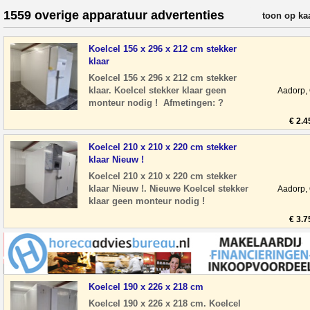
1559 overige apparatuur advertenties
verfijn resul
toon op ka
Koelcel 156 x 296 x 212 cm stekker
klaar
Koelcel 156 x 296 x 212 cm stekker
klaar. Koelcel stekker klaar geen
Aadorp,
monteur nodig ! Afmetingen: ?
Breedte: 156 cm ? Diepte: 296 cm ?
€ 2.4
Hoogte: 212 cm
Koelcel 210 x 210 x 220 cm stekker
klaar Nieuw !
Koelcel 210 x 210 x 220 cm stekker
klaar Nieuw !. Nieuwe Koelcel stekker
Aadorp,
klaar geen monteur nodig !
Afmetingen: ? Breedte: 210 cm ?
€ 3.7
Diepte: 210 cm ? H
Koelcel 190 x 226 x 218 cm
Koelcel 190 x 226 x 218 cm. Koelcel