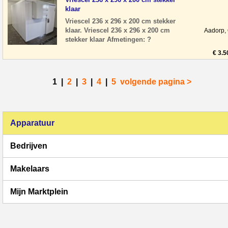
klaar
Vriescel 236 x 296 x 200 cm stekker
klaar. Vriescel 236 x 296 x 200 cm
Aadorp,
stekker klaar Afmetingen: ?
Breedte: 236 cm ? Diepte: 296 cm ?
€ 3.5
Hoogte: 200 cm ?
1
|
2
|
3
|
4
|
5
volgende pagina >
Apparatuur
Bedrijven
Makelaars
Mijn Marktplein