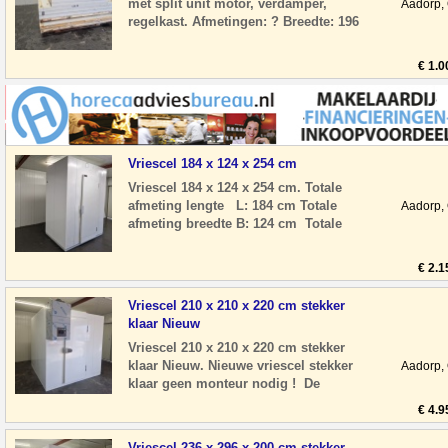
met split unit motor, verdamper,
Aadorp,
regelkast. Afmetingen: ? Breedte: 196
cm ? Diepte: 316 cm ? Hoogte: 159 cm
? Deur
€ 1.0
Vriescel 184 x 124 x 254 cm
Vriescel 184 x 124 x 254 cm. Totale
afmeting lengte L: 184 cm Totale
Aadorp,
afmeting breedte B: 124 cm Totale
afmeting hoogte H: 254 cm
Deurhoogte H: 20
€ 2.1
Vriescel 210 x 210 x 220 cm stekker
klaar Nieuw
Vriescel 210 x 210 x 220 cm stekker
klaar Nieuw. Nieuwe vriescel stekker
Aadorp,
klaar geen monteur nodig ! De
panelen zijn nog voorzien van
€ 4.9
beschermfolie. A
Vriescel 236 x 296 x 200 cm stekker