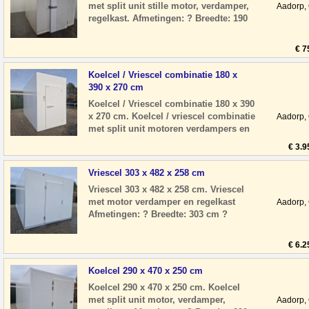
met split unit stille motor, verdamper,
Aadorp,
regelkast. Afmetingen: ? Breedte: 190
cm ? Diepte: 226 cm ? Hoogte: 218 c
€ 7
Koelcel / Vriescel combinatie 180 x
390 x 270 cm
Koelcel / Vriescel combinatie 180 x 390
x 270 cm. Koelcel / vriescel combinatie
Aadorp,
met split unit motoren verdampers en
regelkasten Afmetingen: ? Breedte
€ 3.9
Vriescel 303 x 482 x 258 cm
Vriescel 303 x 482 x 258 cm. Vriescel
met motor verdamper en regelkast
Aadorp,
Afmetingen: ? Breedte: 303 cm ?
Diepte: 482 cm ? Hoogte: 258 cm ?
Deurhoogte:
€ 6.2
Koelcel 290 x 470 x 250 cm
Koelcel 290 x 470 x 250 cm. Koelcel
met split unit motor, verdamper,
Aadorp,