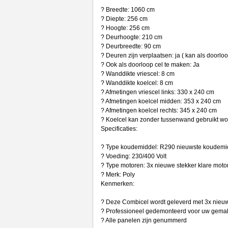
? Breedte: 1060 cm
? Diepte: 256 cm
? Hoogte: 256 cm
? Deurhoogte: 210 cm
? Deurbreedte: 90 cm
? Deuren zijn verplaatsen: ja ( kan als doorlo
? Ook als doorloop cel te maken: Ja
? Wanddikte vriescel: 8 cm
? Wanddikte koelcel: 8 cm
? Afmetingen vriescel links: 330 x 240 cm
? Afmetingen koelcel midden: 353 x 240 cm
? Afmetingen koelcel rechts: 345 x 240 cm
? Koelcel kan zonder tussenwand gebruikt wor
Specificaties:
? Type koudemiddel: R290 nieuwste koudem
? Voeding: 230/400 Volt
? Type motoren: 3x nieuwe stekker klare moto
? Merk: Poly
Kenmerken:
? Deze Combicel wordt geleverd met 3x nieuw
? Professioneel gedemonteerd voor uw gema
? Alle panelen zijn genummerd