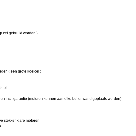
op cel gebruikt worden )
den ( een grote koelcel )
iddel
ren incl. garantie (motoren kunnen aan elke buitenwand geplaats worden)
e stekker klare motoren
k.