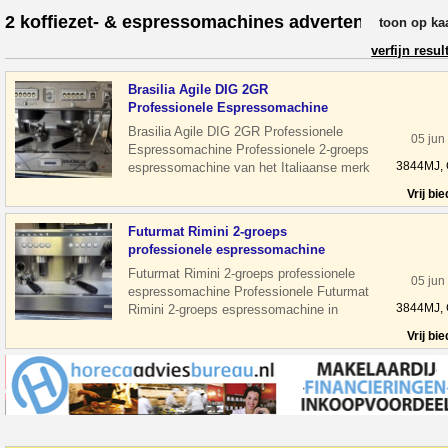
2 koffiezet- & espressomachines advertenties
toon op ka
verfijn resul
Brasilia Agile DIG 2GR
Professionele Espressomachine
Brasilia Agile DIG 2GR Professionele
05 jun
Espressomachine Professionele 2-groeps
3844MJ,
espressomachine van het Italiaanse merk
Brasilia. Model Agile DIG 2GR uit
Vrij bi
Futurmat Rimini 2-groeps
professionele espressomachine
Futurmat Rimini 2-groeps professionele
05 jun
espressomachine Professionele Futurmat
3844MJ,
Rimini 2-groeps espressomachine in
nette staat. Geschikt voor horeca, lu
Vrij bi