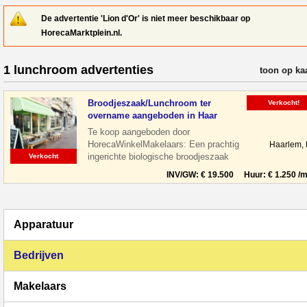
De advertentie 'Lion d'Or' is niet meer beschikbaar op
HorecaMarktplein.nl.
1 lunchroom advertenties
verfijn resul
toon op ka
Broodjeszaak/Lunchroom ter
Verkocht!
overname aangeboden in Haar
Te koop aangeboden door
HorecaWinkelMakelaars: Een prachtig
Haarlem,
ingerichte biologische broodjeszaak
Verkocht
gelegen midden in het centrum van
INV/GW: € 19.500 Huur: € 1.250 /m
Haarlem tussen de le
Apparatuur
Bedrijven
Makelaars