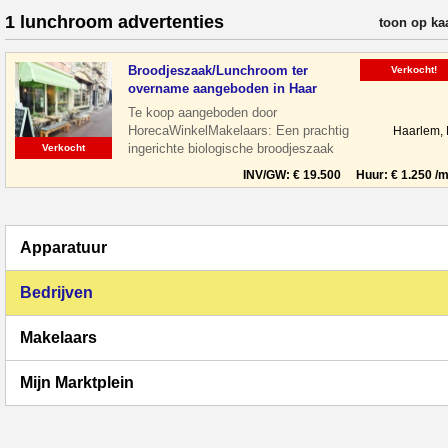
1 lunchroom advertenties
verfijn resul
toon op ka
Broodjeszaak/Lunchroom ter
Verkocht!
overname aangeboden in Haar
Te koop aangeboden door
HorecaWinkelMakelaars: Een prachtig
Haarlem,
ingerichte biologische broodjeszaak
Verkocht
gelegen midden in het centrum van
INV/GW: € 19.500 Huur: € 1.250 /m
Haarlem tussen de le
Apparatuur
Bedrijven
Makelaars
Mijn Marktplein