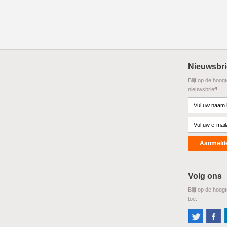
Nieuwsbri
Blijf op de hoog
nieuwsbrief!
Volg ons
Blijf op de hoog
toe: