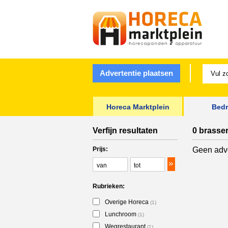
Advertentie plaatsen
Horeca Marktplein
Bedr
Verfijn resultaten
0 brasser
Prijs:
Geen adve
Rubrieken:
Overige Horeca
(1)
Lunchroom
(1)
Wegrestaurant
(1)