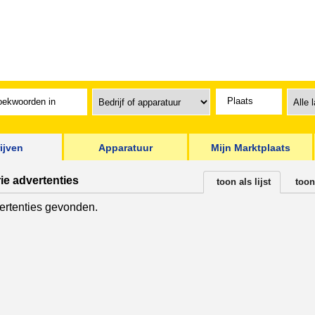
ijven
Apparatuur
Mijn Marktplaats
ie advertenties
toon als lijst
toon
rtenties gevonden.