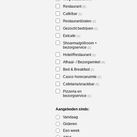
Restaurant
(5)
Café/bar
(1)
Restaurant/zalen
(2)
Gezocht bedrijven
(1)
Eetcafe
(1)
Shoarma/grillroom +
bezorgservice
(2)
Hotel/Restaurant
(1)
Afhaal- / Bezorgwinkel
(4)
Bed & Breakfast
(2)
Casco horecaruimte
(1)
Cafetaria/snackbar
(5)
Pizzeria en
bezorgservice
(1)
Aangeboden sinds:
Vandaag
Gisteren
Een week