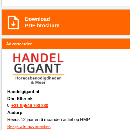
Download
PDF brochure
Adverteerder
Handelgigant.nl
Dhr. Elferink
+31 (0)546 700 230
Aadorp
Reeds 12 jaar en 6 maanden actief op HMP
Bekijk alle advertenties