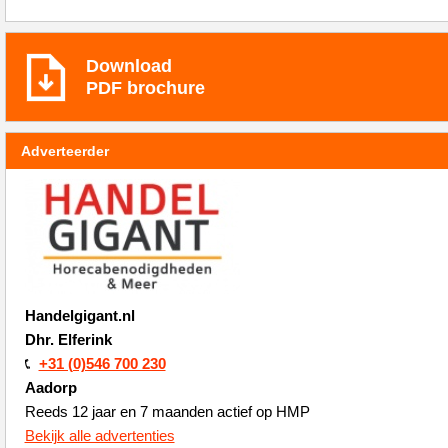
Download
PDF brochure
Adverteerder
Handelgigant.nl
Dhr. Elferink
+31 (0)546 700 230
Aadorp
Reeds 12 jaar en 7 maanden actief op HMP
Bekijk alle advertenties