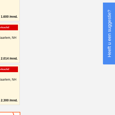
Heeft u een suggestie?
1.600 /mnd.
erkocht!
aarlem, NH
2.014 /mnd.
erkocht!
aarlem, NH
2.300 /mnd.