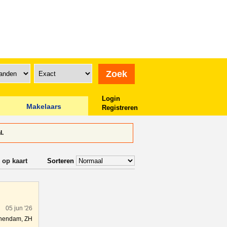
Login
Makelaars
Registreren
l.
 op kaart
Sorteren
05 jun '26
hendam, ZH