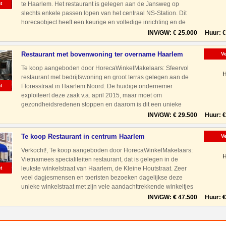
t
te Haarlem. Het restaurant is gelegen aan de Jansweg op
slechts enkele passen lopen van het centraal NS-Station. Dit
horecaobject heeft een keurige en volledige inrichting en de
apparatuur verkeert in een goede staat van onderhou
INV/GW: € 25.000 Huur: € 
Restaurant met bovenwoning ter overname Haarlem
V
Noord
Te koop aangeboden door HorecaWinkelMakelaars: Sfeervol
H
restaurant met bedrijfswoning en groot terras gelegen aan de
t
Floresstraat in Haarlem Noord. De huidige ondernemer
exploiteert deze zaak v.a. april 2015, maar moet om
gezondheidsredenen stoppen en daarom is dit een unieke
kans voor een starter en/of ondernemerskoppel om een kant en
INV/GW: € 29.500 Huur: € 
klaar bedrij
Te koop Restaurant in centrum Haarlem
V
Verkocht!, Te koop aangeboden door HorecaWinkelMakelaars:
H
Vietnamees specialiteiten restaurant, dat is gelegen in de
t
leukste winkelstraat van Haarlem, de Kleine Houtstraat. Zeer
veel dagjesmensen en toeristen bezoeken dagelijkse deze
unieke winkelstraat met zijn vele aandachttrekkende winkeltjes
en horecazaken. Ook met auto prima bereikbaar dankzij
INV/GW: € 47.500 Huur: € 