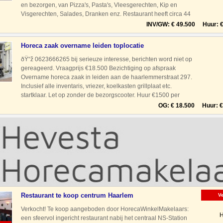
en bezorgen, van Pizza's, Pasta's, Vleesgerechten, Kip en
Visgerechten, Salades, Dranken enz. Restaurant heeft circa 44
zitplaatsen, de zaak is geopend van 15.00
INV/GW: € 49.500 Huur: € 
Horeca zaak overname leiden toplocatie
ðŸ“ž 0623666265 bij serieuze interesse, berichten word niet op
gereageerd. Vraagprijs €18.500 Bezichtiging op afspraak
Overname horeca zaak in leiden aan de haarlemmerstraat 297.
Inclusief alle inventaris, vriezer, koelkasten grillplaat etc.
startklaar. Let op zonder de bezorgscooter. Huur €1500 per
maand
OG: € 18.500 Huur: € 
Restaurant te koop centrum Haarlem
V
Verkocht! Te koop aangeboden door HorecaWinkelMakelaars:
H
een sfeervol ingericht restaurant nabij het centraal NS-Station