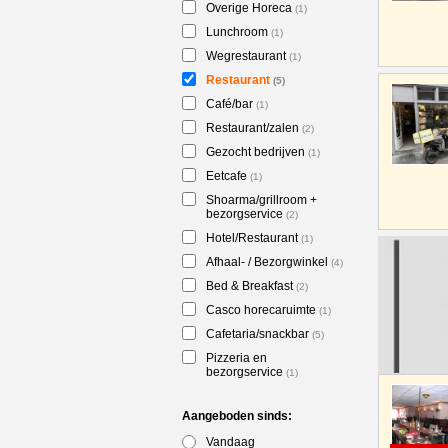
Overige Horeca
(1)
Lunchroom
(1)
Wegrestaurant
(1)
Restaurant
(5)
Café/bar
(1)
Restaurant/zalen
(2)
Gezocht bedrijven
(1)
Eetcafe
(1)
Shoarma/grillroom +
bezorgservice
(2)
Hotel/Restaurant
(1)
Afhaal- / Bezorgwinkel
(4)
Bed & Breakfast
(2)
Casco horecaruimte
(1)
Cafetaria/snackbar
(5)
Pizzeria en
bezorgservice
(1)
Aangeboden sinds:
Vandaag