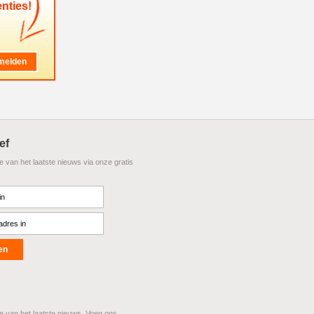
nties!
ef
te van het laatste nieuws via onze gratis
te van het laatste nieuws. Voeg ons