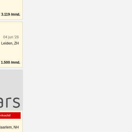
3.119 /mnd.
04 jun '26
Leiden, ZH
1.500 /mnd.
erkocht!
aarlem, NH