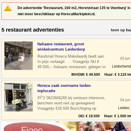
De advertentie 'Restaurant, 160 m2, Herenstraat 135 te Voorburg' is
niet meer beschikbaar op HorecaMarktplein.nl.
5 restaurant advertenties
verfijn resul
toon op ka
Italiaans restaurant, groot
winkelcentrum Leiderdorp
Randstad Horeca Makelaardij biedt aan:
05 jun
In prijs verlaagd . . . Vraagprijs NU €
Leidschen
49.500,-- Italiaans restaurant, gelegen in
een groot winkelcentrum Wink
INV/GW: € 49.500 Huur: € 3.119 /m
Horeca zaak overname leiden
toplocatie
ðŸ“ž 0623666265 bij serieuze interesse,
04 jun
berichten word niet op gereageerd.
Leiden,
Vraagprijs €18.500 Bezichtiging op
afspraak Overname horeca zaak in leiden
OG: € 18.500 Huur: € 1.500 /m