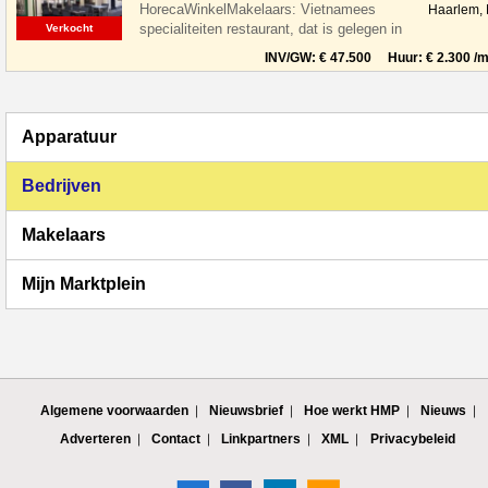
HorecaWinkelMakelaars: Vietnamees
Haarlem,
specialiteiten restaurant, dat is gelegen in
Verkocht
de leukste winkelstraat van Haarlem,
INV/GW: € 47.500 Huur: € 2.300 /m
Apparatuur
Bedrijven
Makelaars
Mijn Marktplein
Algemene voorwaarden
Nieuwsbrief
Hoe werkt HMP
Nieuws
Adverteren
Contact
Linkpartners
XML
Privacybeleid