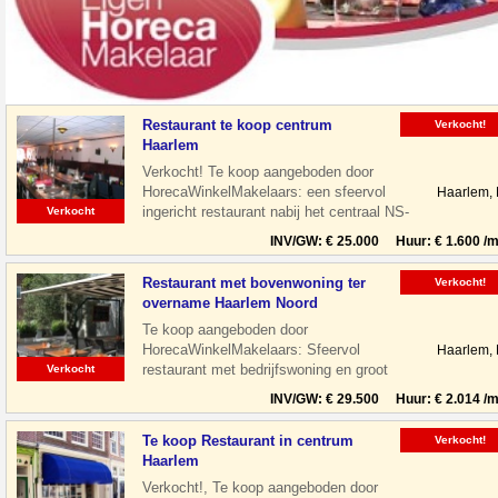
Restaurant te koop centrum
Verkocht!
Haarlem
Verkocht! Te koop aangeboden door
HorecaWinkelMakelaars: een sfeervol
Haarlem,
ingericht restaurant nabij het centraal NS-
Verkocht
Station te Haarlem. Het restaurant is
INV/GW: € 25.000 Huur: € 1.600 /m
Restaurant met bovenwoning ter
Verkocht!
overname Haarlem Noord
Te koop aangeboden door
HorecaWinkelMakelaars: Sfeervol
Haarlem,
restaurant met bedrijfswoning en groot
Verkocht
terras gelegen aan de Floresstraat in
INV/GW: € 29.500 Huur: € 2.014 /m
Haarlem Noord. De
Te koop Restaurant in centrum
Verkocht!
Haarlem
Verkocht!, Te koop aangeboden door