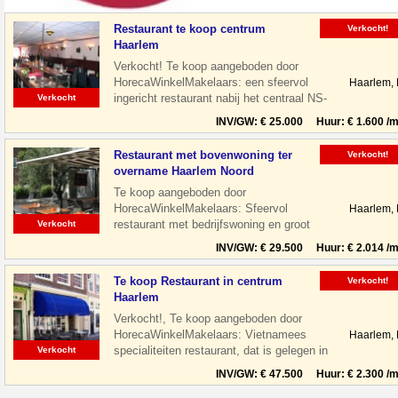
Restaurant te koop centrum
Verkocht!
Haarlem
Verkocht! Te koop aangeboden door
HorecaWinkelMakelaars: een sfeervol
Haarlem,
ingericht restaurant nabij het centraal NS-
Verkocht
Station te Haarlem. Het restaurant is
INV/GW: € 25.000 Huur: € 1.600 /m
Restaurant met bovenwoning ter
Verkocht!
overname Haarlem Noord
Te koop aangeboden door
HorecaWinkelMakelaars: Sfeervol
Haarlem,
restaurant met bedrijfswoning en groot
Verkocht
terras gelegen aan de Floresstraat in
INV/GW: € 29.500 Huur: € 2.014 /m
Haarlem Noord. De
Te koop Restaurant in centrum
Verkocht!
Haarlem
Verkocht!, Te koop aangeboden door
HorecaWinkelMakelaars: Vietnamees
Haarlem,
specialiteiten restaurant, dat is gelegen in
Verkocht
de leukste winkelstraat van Haarlem,
INV/GW: € 47.500 Huur: € 2.300 /m