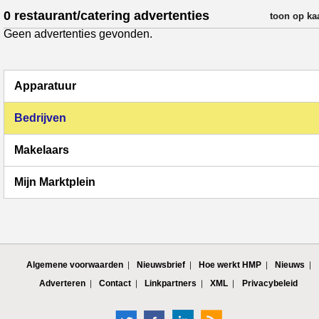
0 restaurant/catering advertenties
verfijn resul
toon op ka
Geen advertenties gevonden.
Apparatuur
Bedrijven
Makelaars
Mijn Marktplein
Algemene voorwaarden
Nieuwsbrief
Hoe werkt HMP
Nieuws
Adverteren
Contact
Linkpartners
XML
Privacybeleid