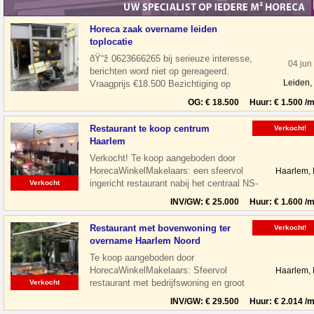
Horeca zaak overname leiden
toplocatie
ðŸ“ž 0623666265 bij serieuze interesse,
04 jun
berichten word niet op gereageerd.
Leiden,
Vraagprijs €18.500 Bezichtiging op
afspraak Overname horeca zaak in leiden
OG: € 18.500 Huur: € 1.500 /m
Restaurant te koop centrum
Verkocht!
Haarlem
Verkocht! Te koop aangeboden door
HorecaWinkelMakelaars: een sfeervol
Haarlem,
ingericht restaurant nabij het centraal NS-
Verkocht
Station te Haarlem. Het restaurant is
INV/GW: € 25.000 Huur: € 1.600 /m
Restaurant met bovenwoning ter
Verkocht!
overname Haarlem Noord
Te koop aangeboden door
HorecaWinkelMakelaars: Sfeervol
Haarlem,
restaurant met bedrijfswoning en groot
Verkocht
terras gelegen aan de Floresstraat in
INV/GW: € 29.500 Huur: € 2.014 /m
Haarlem Noord. De