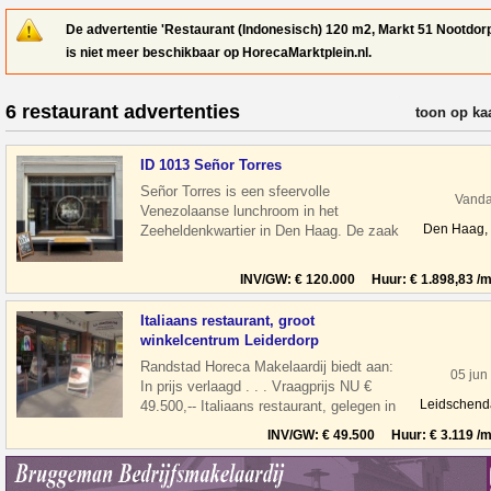
De advertentie 'Restaurant (Indonesisch) 120 m2, Markt 51 Nootdor
is niet meer beschikbaar op HorecaMarktplein.nl.
6 restaurant advertenties
verfijn resul
toon op ka
ID 1013 Señor Torres
Señor Torres is een sfeervolle
Vand
Venezolaanse lunchroom in het
Den Haag,
Zeeheldenkwartier in Den Haag. De zaak
draait op verse Venezolaanse koffie,
huisgemaakte
INV/GW: € 120.000 Huur: € 1.898,83 /m
Italiaans restaurant, groot
winkelcentrum Leiderdorp
Randstad Horeca Makelaardij biedt aan:
05 jun
In prijs verlaagd . . . Vraagprijs NU €
Leidschen
49.500,-- Italiaans restaurant, gelegen in
een groot winkelcentrum Wink
INV/GW: € 49.500 Huur: € 3.119 /m