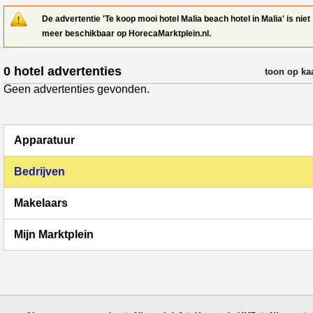
De advertentie 'Te koop mooi hotel Malia beach hotel in Malia' is niet
meer beschikbaar op HorecaMarktplein.nl.
0 hotel advertenties
verfijn resul
toon op ka
Geen advertenties gevonden.
Apparatuur
Bedrijven
Makelaars
Mijn Marktplein