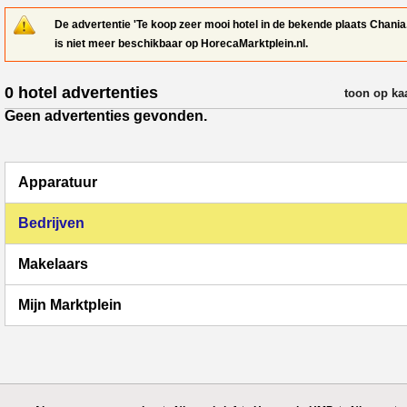
De advertentie 'Te koop zeer mooi hotel in de bekende plaats Chania.
is niet meer beschikbaar op HorecaMarktplein.nl.
0 hotel advertenties
verfijn resul
toon op ka
Geen advertenties gevonden.
Apparatuur
Bedrijven
Makelaars
Mijn Marktplein