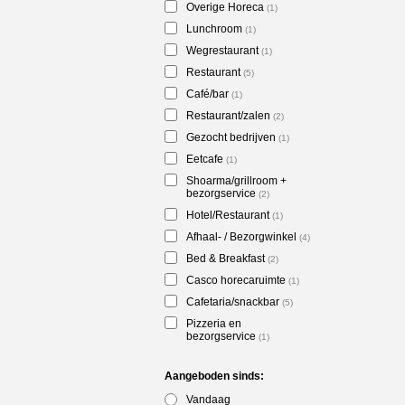
Overige Horeca
(1)
Lunchroom
(1)
Wegrestaurant
(1)
Restaurant
(5)
Café/bar
(1)
Restaurant/zalen
(2)
Gezocht bedrijven
(1)
Eetcafe
(1)
Shoarma/grillroom +
bezorgservice
(2)
Hotel/Restaurant
(1)
Afhaal- / Bezorgwinkel
(4)
Bed & Breakfast
(2)
Casco horecaruimte
(1)
Cafetaria/snackbar
(5)
Pizzeria en
bezorgservice
(1)
Aangeboden sinds:
Vandaag