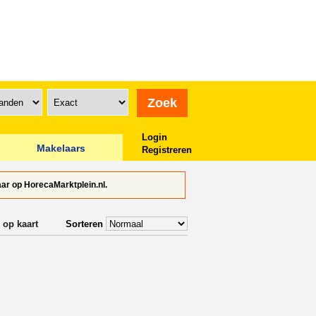
Login
Makelaars
Registreren
ar op HorecaMarktplein.nl.
 op kaart
Sorteren