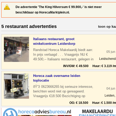
De advertentie 'The King Hilversum € 99.900,-' is niet meer
beschikbaar op HorecaMarktplein.nl.
5 restaurant advertenties
verfijn resul
toon op ka
Italiaans restaurant, groot
winkelcentrum Leiderdorp
Randstad Horeca Makelaardij biedt aan:
05 jun
In prijs verlaagd . . . Vraagprijs NU €
Leidschen
49.500,-- Italiaans restaurant, gelegen in
een groot winkelcentrum Wink
INV/GW: € 49.500 Huur: € 3.119 /m
Horeca zaak overname leiden
toplocatie
ðŸ“ž 0623666265 bij serieuze interesse,
04 jun
berichten word niet op gereageerd.
Leiden,
Vraagprijs €18.500 Bezichtiging op
afspraak Overname horeca zaak in leiden
OG: € 18.500 Huur: € 1.500 /m