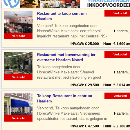
Restaurant te koop centrum
Verkocht!
Haarlem
Verkocht! Te koop aangeboden door
HorecaWinkelMakelaars: een sfeervol
Haarlem,
ingericht restaurant nabij het centraal NS-
Verkocht
Station te Haarlem. Het restaurant is
INV/GW: € 25.000 Huur: € 1.600 /m
Restaurant met bovenwoning ter
Verkocht!
overname Haarlem Noord
Te koop aangeboden door
HorecaWinkelMakelaars: Sfeervol
Haarlem,
restaurant met bedrijfswoning en groot
Verkocht
terras gelegen aan de Floresstraat in
INV/GW: € 29.500 Huur: € 2.014 /m
Haarlem Noord. De
Te koop Restaurant in centrum
Verkocht!
Haarlem
Verkocht!, Te koop aangeboden door
HorecaWinkelMakelaars: Vietnamees
Haarlem,
specialiteiten restaurant, dat is gelegen in
Verkocht
de leukste winkelstraat van Haarlem,
INV/GW: € 47.500 Huur: € 2.300 /m