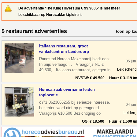
De advertentie 'The King Hilversum € 99.900,-' is niet meer
beschikbaar op HorecaMarktplein.nl.
5 restaurant advertenties
verfijn resul
toon op ka
Italiaans restaurant, groot
winkelcentrum Leiderdorp
Randstad Horeca Makelaardij biedt aan:
05 jun
In prijs verlaagd . . . Vraagprijs NU €
Leidschen
49.500,-- Italiaans restaurant, gelegen in
een groot winkelcentrum Wink
INV/GW: € 49.500 Huur: € 3.119 /m
Horeca zaak overname leiden
toplocatie
ðŸ“ž 0623666265 bij serieuze interesse,
04 jun
berichten word niet op gereageerd.
Leiden,
Vraagprijs €18.500 Bezichtiging op
afspraak Overname horeca zaak in leiden
OG: € 18.500 Huur: € 1.500 /m