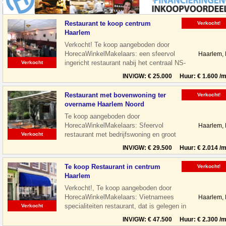
Restaurant te koop centrum
Verkocht!
Haarlem
Verkocht! Te koop aangeboden door
HorecaWinkelMakelaars: een sfeervol
Haarlem,
ingericht restaurant nabij het centraal NS-
Verkocht
Station te Haarlem. Het restaurant is
INV/GW: € 25.000 Huur: € 1.600 /m
Restaurant met bovenwoning ter
Verkocht!
overname Haarlem Noord
Te koop aangeboden door
HorecaWinkelMakelaars: Sfeervol
Haarlem,
restaurant met bedrijfswoning en groot
Verkocht
terras gelegen aan de Floresstraat in
INV/GW: € 29.500 Huur: € 2.014 /m
Haarlem Noord. De
Te koop Restaurant in centrum
Verkocht!
Haarlem
Verkocht!, Te koop aangeboden door
HorecaWinkelMakelaars: Vietnamees
Haarlem,
specialiteiten restaurant, dat is gelegen in
Verkocht
de leukste winkelstraat van Haarlem,
INV/GW: € 47.500 Huur: € 2.300 /m